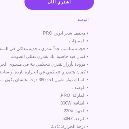
الشعر
اشتري الآن
الويفي
-
الوصف
اتنين
في
• مجفف شعر ايوني PRO
واحد
• المميزات
الجديدة
• حجمه مناسب جداً تقدري تاخدية معاكي في السفر
• كمان فيه خاصية انك تقدري تقللي الصوت.
• مزودة بأزرار تقدري تتحكمي بية في مستوى الحرار
• كمان هتقدري تتحكمي في الحرارة باردة أو ساخنة
• السلك دوار طويل لحد 360 درجة علشان يكون سهل الإستخدام.
• الوصف
• الماركة: PRO.
• الطاقة: 800W.
• الجهد: 220V.
• التردد: 50HZ.
• درجة الحرارة: 57C.