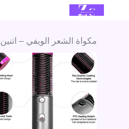
خطي
لى
لمحتوى
مكواة الشعر الويفي – اتنين