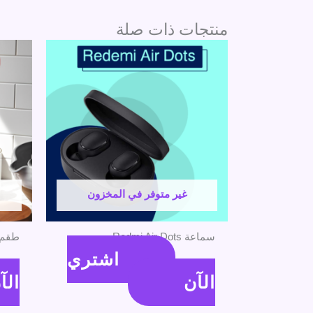
منتجات ذات صلة
غير متوفر في المخزون
سماعة Redmi Air Dots
طقم تو
اشتري
320
جنية
310
الآن
الآ