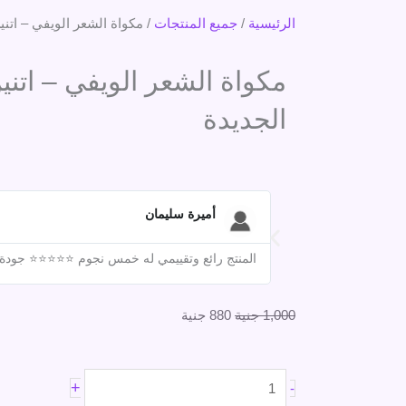
الرئيسية
/
جميع المنتجات
/ مكواة الشعر الويفي – اتني
مكواة الشعر الويفي – اتني
الجديدة
أميرة سليمان
المنتج رائع وتقييمي له خمس نجوم ⭐⭐⭐⭐⭐ جودة مم
السعر
السعر
1,000
جنية
880
جنية
الأصلي
الحالي
هو:
هو:
كمية
+
1,000 جنية.
880 جنية.
-
مكواة