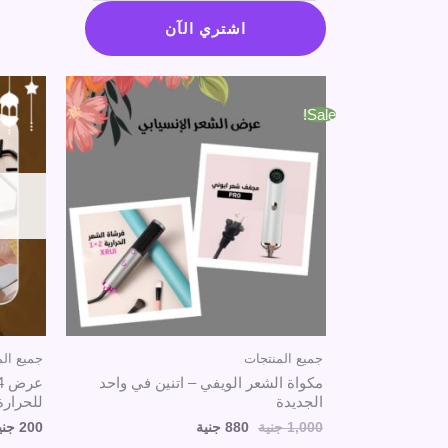
الشعر
اشتري الآن
الويفي
-
السعر
السعر
الأصلي
الحالي
اتنين
Sale!
هو:
هو:
في
1,000 جنية.
880 جنية.
واحد
الجديدة
جميع المنتجات
جميع الم
مكواة الشعر الويفي – اتنين في واحد
الجديدة
للحرارة
1,000
جنية
880
جنية
200
جني