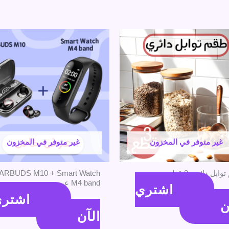
غير متوفر في المخزون
غير متوفر في المخزون
ابل دائرى 3 قطع
ARBUDS M10 + Smart Watch
M4 band عرض
اشتري
جنية
اشتر
460
جنية
ن
الآن