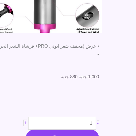
• عرض (مجفف شعر ايوني PRO+ فرشاة الشعر الحرارية 2 × 1 XRUI)
•
السعر
السعر
1,000
جنية
880
جنية
الأصلي
الحالي
هو:
هو:
1,000 جنية.
880 جنية.
كمية
+
-
مكواة