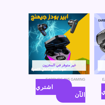
غير متوفر في المخزون
EARBUDS X15 GAMING
E
اشتري
440
جنية
ي
الآن