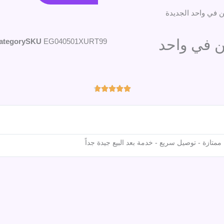
ن في واحد الجديدة
ن في واحد
ategory
SKU
EG040501XURT99
Rated





4.7
out
of
5
تازة - توصيل سريع - خدمة بعد البيع جيدة جداً