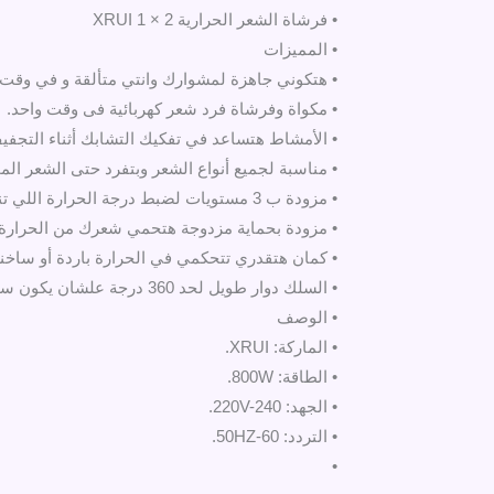
• فرشاة الشعر الحرارية 2 × 1 XRUI
• المميزات
• هتكوني جاهزة لمشوارك وانتي متألقة و في وقت
• مكواة وفرشاة فرد شعر كهربائية فى وقت واحد.
• الأمشاط هتساعد في تفكيك التشابك أثناء التجفي
• مناسبة لجميع أنواع الشعر وبتفرد حتى الشعر المج
• مزودة ب 3 مستويات لضبط درجة الحرارة اللي تناسبك.
• مزودة بحماية مزدوجة هتحمي شعرك من الحرارة ا
• كمان هتقدري تتحكمي في الحرارة باردة أو ساخنة
• السلك دوار طويل لحد 360 درجة علشان يكون سهل الإستخدام.
• الوصف
• الماركة: XRUI.
• الطاقة: 800W.
• الجهد: 220V-240.
• التردد: 50HZ-60.
•