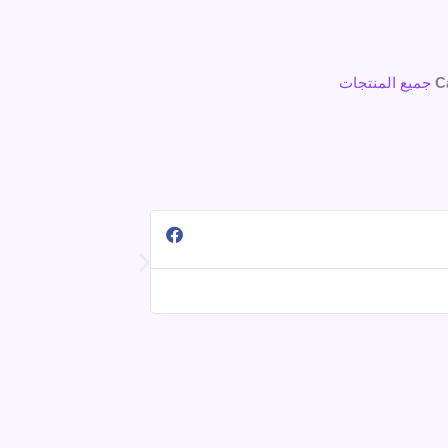
C
جميع المنتجات
حسناء حسن
@HasnaaHas12
تقييمي ممتاز طبعا وشك