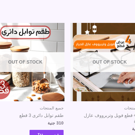
OUT OF STOCK
OUT OF STOCK
نتجات
جميع المنتجات
عرض 4 قطع فويل وتربرووف عازل
طقم توابل دائرى 3 قطع
310
جنية
ة