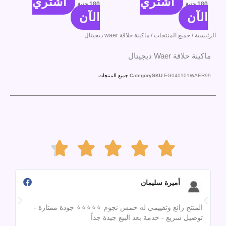
اشتري
اشتري
180
جنية
180
جنية
الآن
الآن
الرئيسية
/
جميع المنتجات
/ ماكينة حلاقة waer ديجيتال
ماكينة حلاقة Waer ديجيتال
EG040101WAER99
SKU
Category
جميع المنتجات
Rated





4.7
أميرة سليمان
المنتج رائع وتقييمي له خمس نجوم ⭐⭐⭐⭐⭐ جودة ممتازة -
out
تقي
توصيل سريع - خدمة بعد البيع جيدة جداً
مبق