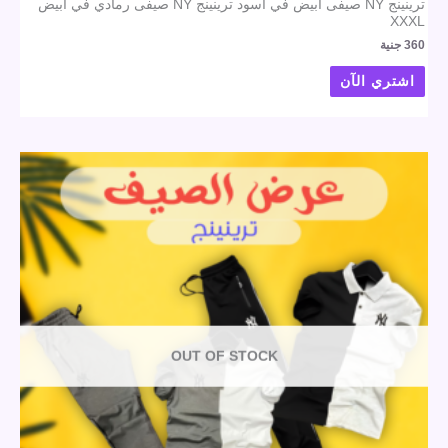
ترينينج NY صيفى أبيض في أسود ترينينج NY صيفى رمادي في أبيض
XXXL
360
جنية
اشتري الآن
OUT OF STOCK