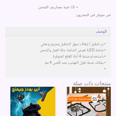
+ 15 جنية مصاريف الشحن
غير متوفر في المخزون
الوصف
• زر تشغيل / إيقاف: سهل التشغيل ومريح وعملي
• شاشة LED: تعرض الشاشة حالة العمل والشحن
• باستخدام مشط 4 أدلة القطع المتوفرة
• يمكنك ضبط طول التهذيب بحد أقصى 4 مم
•
منتجات ذات صلة