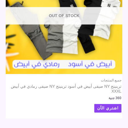
OUT OF STOCK
جميع المنتجات
ترينينج NY صيفى أبيض في أسود ترينينج NY صيفى رمادي في أبيض
XXXL
360
جنية
اشتري الآن