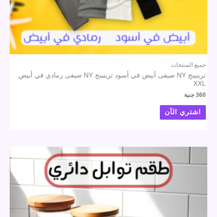
جميع المنتجات
ترينينج NY صيفى أبيض في أسود ترينينج NY صيفى رمادي في أبيض
XXL
360
جنية
اشتري الآن