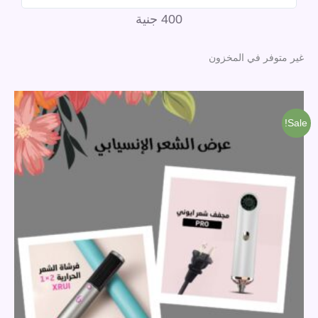
400
جنية
of
غير متوفر في المخزون
5
السعر
السعر
الأصلي
الحالي
هو:
هو:
Sale!
1,000 جنية.
880 جنية.