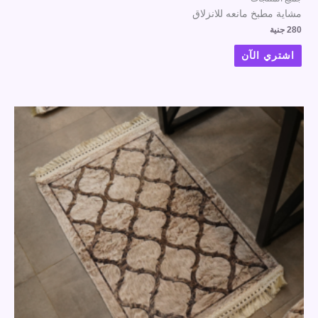
مشاية مطبخ مانعه للانزلاق
280
جنية
اشتري الآن