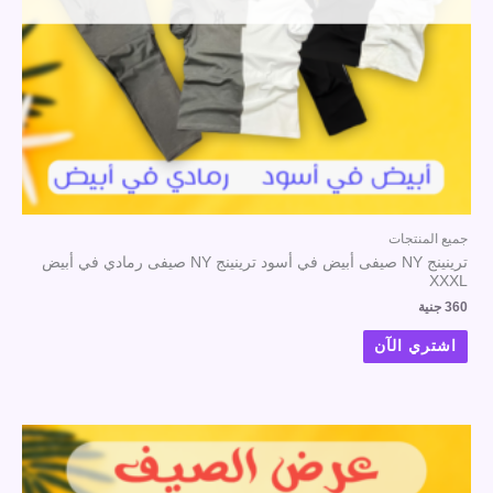
جميع المنتجات
ترينينج NY صيفى أبيض في أسود ترينينج NY صيفى رمادي في أبيض
XXXL
360
جنية
اشتري الآن