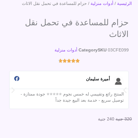
الرئيسية
/
أدوات منزلية
/ حزام للمساعدة في تحمل نقل الاثاث
حزام للمساعدة في تحمل نقل
الاثاث
03CFE099
SKU
Category
أدوات منزلية
Rated





4.7
out
أميرة سليمان
of
5
المنتج رائع وتقييمي له خمس نجوم ⭐⭐⭐⭐⭐ جودة ممتازة -
تقي
توصيل سريع - خدمة بعد البيع جيدة جداً
مبق
السعر
السعر
320
جنية
240
جنية
الأصلي
الحالي
هو:
هو: