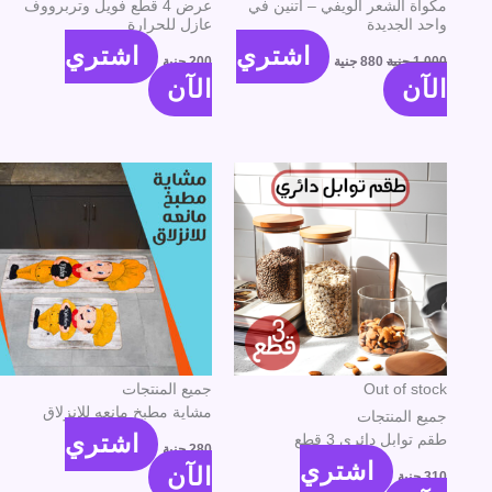
مكواة الشعر الويفي – اتنين في
عرض 4 قطع فويل وتربرووف
واحد الجديدة
عازل للحرارة
اشتري
اشتري
1,000
جنية
880
جنية
200
جنية
الآن
الآن
Out of stock
جميع المنتجات
مشاية مطبخ مانعه للانزلاق
جميع المنتجات
اشتري
طقم توابل دائرى 3 قطع
280
جنية
اشتري
الآن
310
جنية