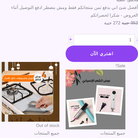
أفضل شئ اني بدفع تمن منتجاتكم فقط ومش بتضطر ادفع التوصيل أثناء
العروض - شكرا لحضراتكم
352
جنية
272
جنية
+
-
اشتري الآن
السعر
السعر
Sale!
الأصلي
الحالي
هو:
هو:
1,000 جنية.
880 جنية.
Out of stock
جميع المنتجات
جميع المنتجات