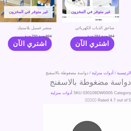
غير متوفر في المخزون
غير متوفر في المخزون
صاعق الذباب الكهربائي
منشر غسيل بلاستيك
364
جنية
284
جنية
904
جنية
750
جنية
اشتري الآن
اشتري الآن
الرئيسية
/
أدوات منزلية
/ دواسة مضغوطة بالاسفنج
دواسة مضغوطة بالاسفنج
Category
030108DW0005
SKU
أدوات منزلية





Rated 4.7 out of 5