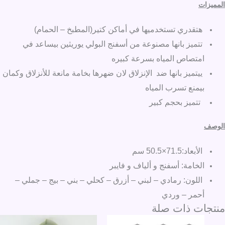
المميزات
هتقدري تستخدميها في أماكن كتير(المطبخ – الحمام)
تتميز بانها
مصنوعة من أسفنج البولي يوريثين بيساعد في
امتصاص المياه بسرعة كبيره
ييتميز بانها ضد الإنزلاق لان ضهرها بخامة مانعة للأنزلاق وكمان
بيمنع تسرب المياه
تتميز بحجم كبير
الوصف
الأبعاد:71.5×50.5 سم
الخامة: أسفنج و ألياف و فايبر
اللون: رمادي – لبني – أزرق – كحلي – بني – بيج – جملي –
أحمر – وردي
منتجات ذات صلة
السعر
السعر
السعر
السعر