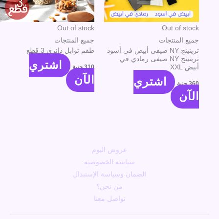
Out of stock
Out of stock
جميع المنتجات
جميع المنتجات
ترينينج NY صيفى أبيض في أسود
طقم توابل دائرى 3 قطع
ترينينج NY صيفى رمادي في
اشتري
310
جنية
أبيض XXL
الآن
اشتري
360
جنية
الآن
عروض اليوم
سياسة الخصوصية
الضمان وسياسة الإستبدال
من نحن؟
تواصل معنا