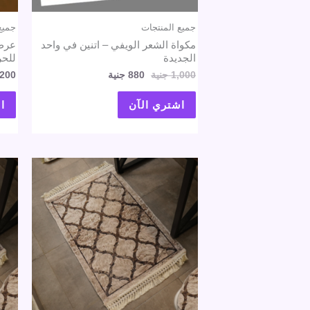
جميع المنتجات
جميع
مكواة الشعر الويفي – اتنين في واحد
الجديدة
للحر
1,000
جنية
880
جنية
200
اشتري الآن
ا