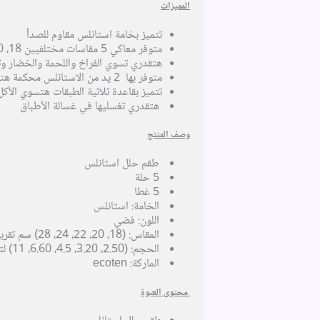
المميزات
تتميز بخامة استانلس مقاوم للصدأ
متوفر معاكي 5 مقاسات مختلفيين 18، 20، 22، 24، 28 سم تستخدميهم على حسب ما تحتاجي
هتقدري تسوي الفراخ واللحمة والخضار وتس
متوفر بها 2 يد من الاستانلس محكمة هتقدري تشيلي الحلة منها
تتميز بقاعدة ثلاثية الطبقات هتسوي الأك
هتقدري تغسليها في غسالة الأطباق
وصف المنتج
طقم حلل استانلس
5 حلة
5 غطا
الخامة: استانلس
اللون: فضي
المقاس: (18، 20، 22، 24، 28) سم تقريبًا
الحجم: (2.50، 3.20، 4.5، 6.60، 11) لتر
الماركة: ecoten
محتوى العبوة