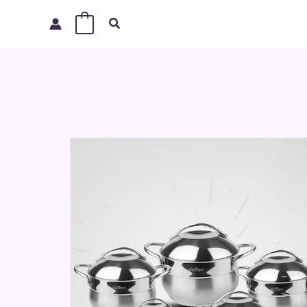
البحث
0