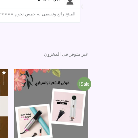
المنتج رائع وتقييمي له خمس نجوم ⭐⭐⭐⭐⭐ ج
غير متوفر في المخزون
السعر
السعر
الأصلي
الحالي
هو:
هو:
Sale!
1,000 جنية.
880 جنية.