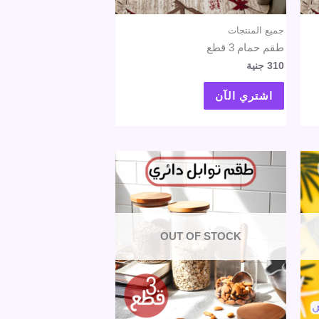
جميع المنتجات
طقم حمام 3 قطع
310
جنية
اشتري الآن
OUT OF STOCK