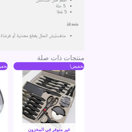
طقم حلل استانلس
5 حلة
5 غطا
ملحوظة
متغسليش الحلل بقطع معدنية أو فرشا
منتجات ذات صلة
السعر
السعر
تخفيض!
تخفي
الأصلي
الحالي
هو:
هو:
706 جنية.
626 جنية.
غير متوفر في المخزون