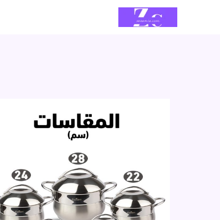
خطي
لى
لمحتوى