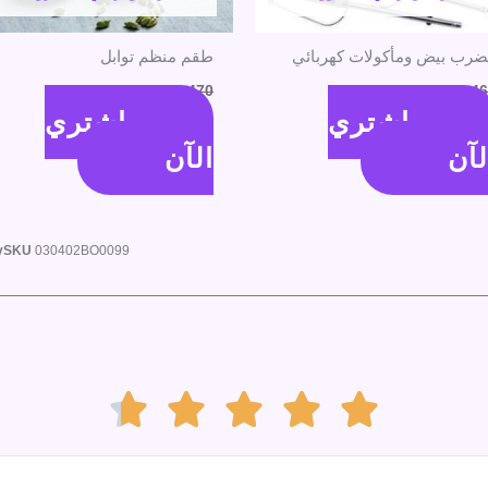
رب بيض ومأكولات كهربائي
طقم منظم توابل
46
جنية
380
جنية
470
جنية
390
جنية
اشتري
اشتري
لآن
الآن
y
SKU
030402BO0099
Rated





4.7