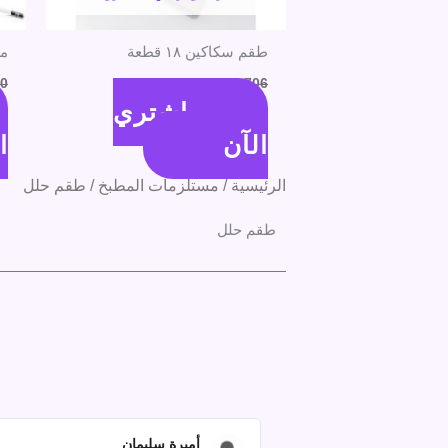
طقم سكاكين ١٨ قطعة
مض
706
جنية
626
جنية
0
اشتري
الآن
ا
الرئيسية
/
مستلزمات المطبخ
/ طقم حلل
طقم حلل
أميرة سليمان