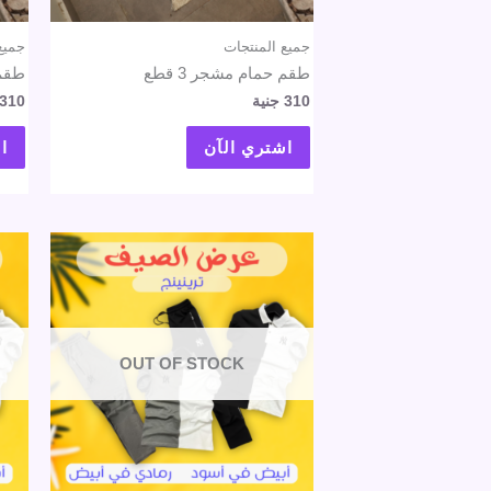
جميع المنتجات
جميع
طقم حمام مشجر 3 قطع
طقم 
310
جنية
310
اشتري الآن
ا
OUT OF STOCK