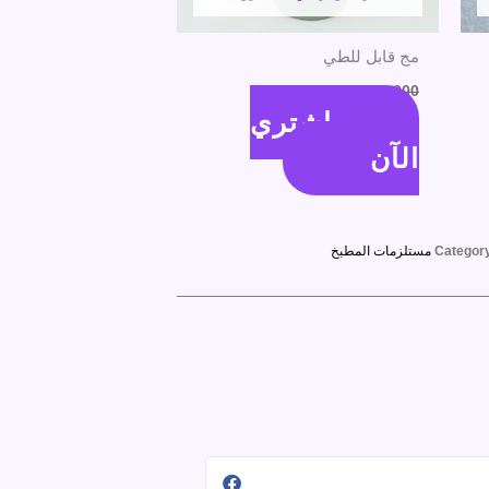
مج قابل للطي
300
جنية
220
جنية
اشتري
الآن
Categor
مستلزمات المطبخ
حسناء حسن