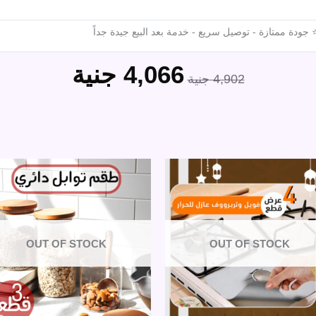
ودة ممتازة - توصيل سريع - خدمة بعد البيع جيدة جداً
out
4,066
جنية
السعر
السعر
4,902
جنية
of
الأصلي
الحالي
هو:
هو:
5
4,902 جنية.
4,066 جنية.
OUT OF STOCK
OUT OF STOCK