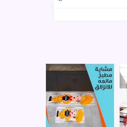
@HasnaaHas12
تقييمي ممتاز طبعا وشكرا عل