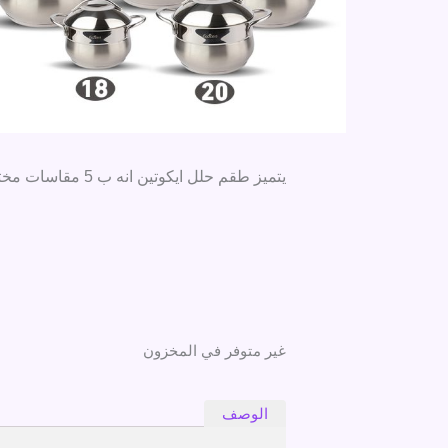
يتميز طقم حلل ايكوتين انه ب 5 مقاسات مختلقة هتقدري تسوي الفراخ واللحمة والخضروات، خلي طقم ايكوتين في مطبخك وسوي كل أكلك في وقت واحد.
غير متوفر في المخزون
الوصف