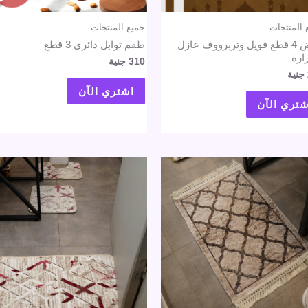
 المنتجات
جميع المنتجات
عرض 4 قطع فويل وتربرووف عازل
طقم توابل دائرى 3 قطع
ارة
310
جنية
جنية
اشتري الآن
شتري الآن