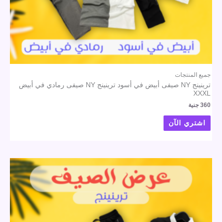
جميع المنتجات
ترينينج NY صيفى أبيض في أسود ترينينج NY صيفى رمادي في أبيض
XXXL
360
جنية
اشتري الآن