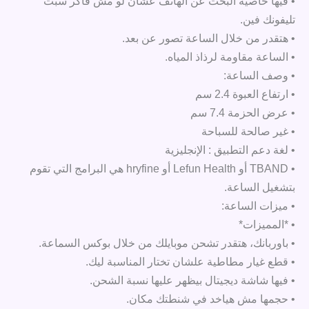
• فيها خاصية البحث عن الهاتف عشان لو مش فاكر سبت
تليفونك فين.
• هتقدر من خلال الساعة تصور عن بعد.
• الساعة مقاومة لرذاذ المياه.
• وصف الساعة:
• ارتفاع العبوة 2.4 سم
• عرض الحزمة 7.4 سم
• غير صالحة للسباحة
• لغة دعم التطبيق : الإنجليزية
• TBAND أو Lefun Health أو hryfine هي البرامج التي تقوم
بتشغيل الساعة.
• ميزات الساعة:
• *المميزات*
• باوربانك، هتقدر تشحن موبايلك من خلال بوكس السماعة.
• قطع غيار مطاطية علشان تختار المناسبة ليك.
• فيها شاشة ديجيتال بيظهر عليها نسبة الشحن.
• حجمها مش هياخد في شنطتك مكان.