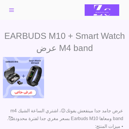
خطي
لى
لمحتوى
EARBUDS M10 + Smart Watch
M4 band عرض
عرض جامد جدا مينفعش يفوتك😉، اشتري الساعة الشيك m4
band ومعاها Earbuds M10 بسعر مغري جدا لفترة محدودة🥰.
• ميزات المنتج: