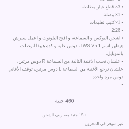
• 3× قطع غيار مطاطة.
• 1× وصلة.
• 1×كتيب تعليمات.
• 2:26
• اشحن البوكس و السماعة، و افتح البلوتوث و اعمل سيرش
هيظهر اسم TWS.V5.1، دوس عليه و كده هيبقا اتوصلت
بالموبايل.
• علشان تجيب الاغنية التالية من السماعة R دوس مرتين،
علشان ترجع الأغنية من السماعة L دوس مرتين، توقف الأغاني
دوس مرة واحدة.
•
460
جنية
+ 15 جنية مصاريف الشحن
غير متوفر في المخزون