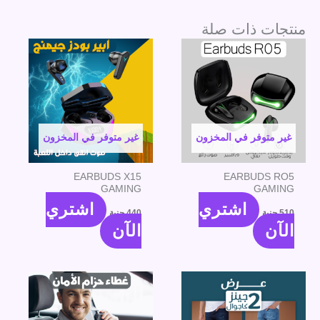
منتجات ذات صلة
غير متوفر في المخزون
غير متوفر في المخزون
EARBUDS X15
EARBUDS RO5
GAMING
GAMING
اشتري
اشتري
510
جنية
440
جنية
الآن
الآن
هناك
العديد
من