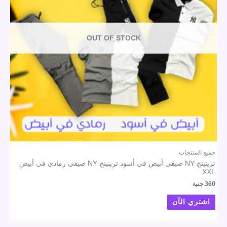
OUT OF STOCK
جميع المنتجات
ترينينج NY صيفى أبيض في أسود ترينينج NY صيفى رمادي في أبيض
XXL
360
جنية
اشتري الآن