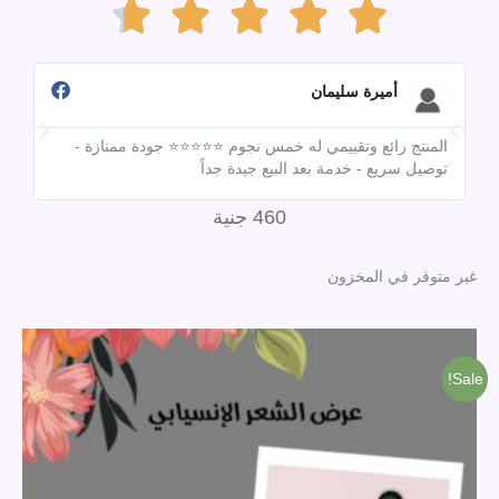
Rated





4.7
أميرة سليمان
المنتج رائع وتقييمي له خمس نجوم ⭐⭐⭐⭐⭐ جودة ممتازة -
out
تقي
توصيل سريع - خدمة بعد البيع جيدة جداً
مبق
460
جنية
of
غير متوفر في المخزون
5
السعر
السعر
الأصلي
الحالي
هو:
هو:
Sale!
1,000 جنية.
880 جنية.