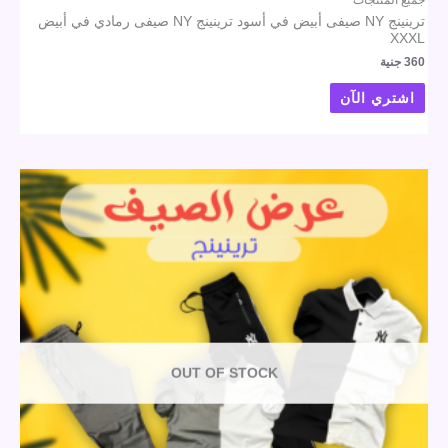
ترينينج NY صيفى أبيض في أسود ترينينج NY صيفى رمادي في أبيض
XXXL
360
جنية
اشتري الآن
OUT OF STOCK