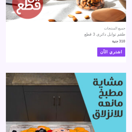
جميع المنتجات
طقم توابل دائرى 3 قطع
310
جنية
اشتري الآن