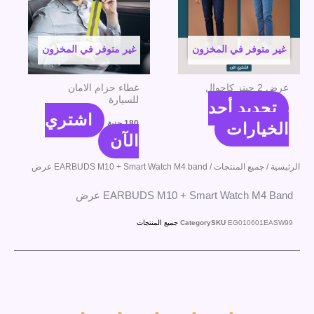
الأشكال
المختلفة
لهذا
غير متوفر في المخزون
غير متوفر في المخزون
المنتج.
يمكن
عرض 2 جينز كاجوال
غطاء حزام الامان
للسيارة
اختيار
تحديد أحد
اشتري
الخيارات
180
جنية
الخيارات
على
الآن
صفحة
الرئيسية
/
جميع المنتجات
/ EARBUDS M10 + Smart Watch M4 band عرض
المنتج
EARBUDS M10 + Smart Watch M4 Band عرض
EG010601EASW99
SKU
Category
جميع المنتجات