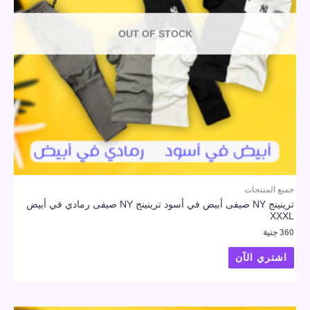
OUT OF STOCK
جميع المنتجات
ترينينج NY صيفى أبيض في أسود ترينينج NY صيفى رمادي في أبيض
XXXL
360
جنية
اشتري الآن