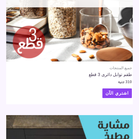
جميع المنتجات
طقم توابل دائرى 3 قطع
310
جنية
اشتري الآن