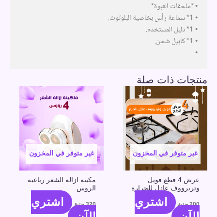
• *ملحقات العبوة*
• 1* سماعة رأس بخاصية البلوتوث.
• 1* دليل المستخدم.
• 1* كابيل شحن.
•
منتجات ذات صلة
غير متوفر في المخزون
غير متوفر في المخزون
عرض 4 قطع فويل
مكينه ازاله الشعر رباعيه
وتربرووف عازل للحرارة
الروس
اشتري
اشتري
200
جنية
320
جنية
الآن
الآن