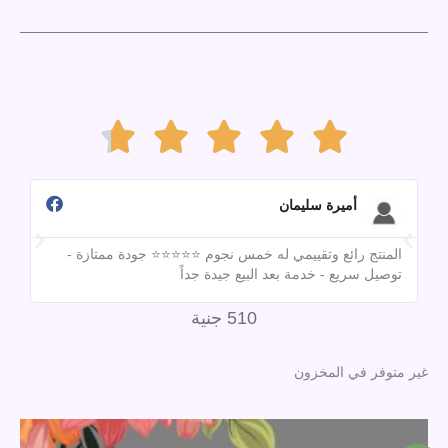
Rated





4.7
أميرة سليمان
المنتج رائع وتقييمي له خمس نجوم ⭐⭐⭐⭐⭐ جودة ممتازة -
out
تقي
توصيل سريع - خدمة بعد البيع جيدة جداً
مبق
510
جنية
of
غير متوفر في المخزون
5
السعر
السعر
الأصلي
الحالي