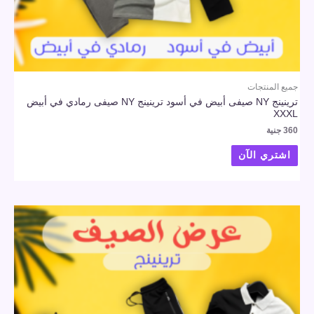
جميع المنتجات
ترينينج NY صيفى أبيض في أسود ترينينج NY صيفى رمادي في أبيض
XXXL
360
جنية
اشتري الآن