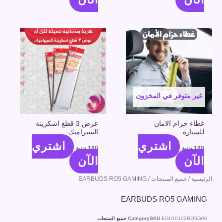
غير متوفر في المخزون
غطاء حزام الامان
عرض 3 قطع اسكرينة
للسيارة
السيراميك
اشتري
اشتري
180
جنية
180
جنية
الآن
الآن
الرئيسية
/
جميع المنتجات
/ EARBUDS RO5 GAMING
EARBUDS RO5 GAMING
EG010102RO5G06
SKU
Category
جميع المنتجات