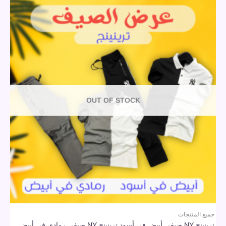
OUT OF STOCK
جميع المنتجات
ترينينج NY صيفى أبيض في أسود ترينينج NY صيفى رمادي في أبيض