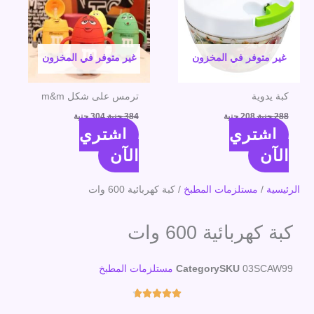
غير متوفر في المخزون
غير متوفر في المخزون
كبة يدوية
ترمس على شكل m&m
288
جنية
208
جنية
384
جنية
304
جنية
اشتري
اشتري
الآن
الآن
الرئيسية
/
مستلزمات المطبخ
/ كبة كهربائية 600 وات
كبة كهربائية 600 وات
03SCAW99
SKU
Category
مستلزمات المطبخ
Rated





4.7