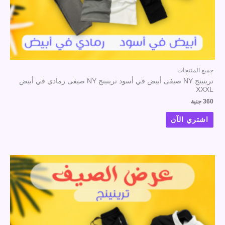
جميع المنتجات
ترينينج NY صيفى أبيض في أسود ترينينج NY صيفى رمادي في أبيض
XXXL
360
جنية
اشتري الآن