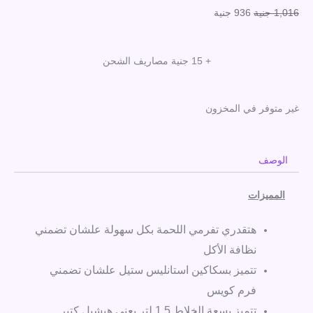
السعر
السعر
1,016
جنية
936
جنية
الأصلي
الحالي
هو:
هو:
+ 15 جنية مصاريف الشحن
1,016 جنية.
936 جنية.
غير متوفر في المخزون
الوصف
المميزات
هتقدري تفرمي اللحمة بكل سهولة علشان تضمني
نظافة الأكل
تتميز بسكاكين استانليس ستيل علشان تضمني
فرم كويس
تتميز بسعة الخلاط 1.5 لتر يعني هيشيل كتير