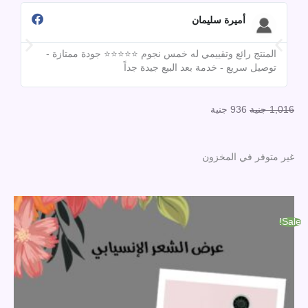
out
أميرة سليمان
of
5
المنتج رائع وتقييمي له خمس نجوم ⭐⭐⭐⭐⭐ جودة ممتازة -
تقي
توصيل سريع - خدمة بعد البيع جيدة جداً
مبق
السعر
السعر
1,016
جنية
936
جنية
الأصلي
الحالي
هو:
هو:
غير متوفر في المخزون
1,016 جنية.
936 جنية.
السعر
السعر
الأصلي
الحالي
Sale!
هو:
هو:
1,000 جنية.
880 جنية.