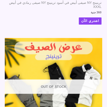
ترينينج NY صيفى أبيض في أسود ترينينج NY صيفى رمادي في أبيض
XXXL
360
جنية
اشتري الآن
OUT OF STOCK