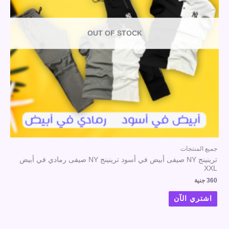
OUT OF STOCK
جميع المنتجات
ترينينج NY صيفى أبيض في أسود ترينينج NY صيفى رمادي في أبيض
XXL
360
جنية
اشتري الآن