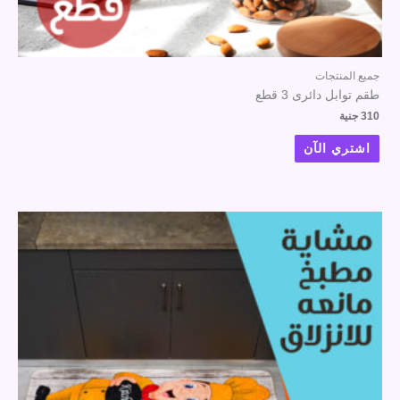
جميع المنتجات
طقم توابل دائرى 3 قطع
310
جنية
اشتري الآن