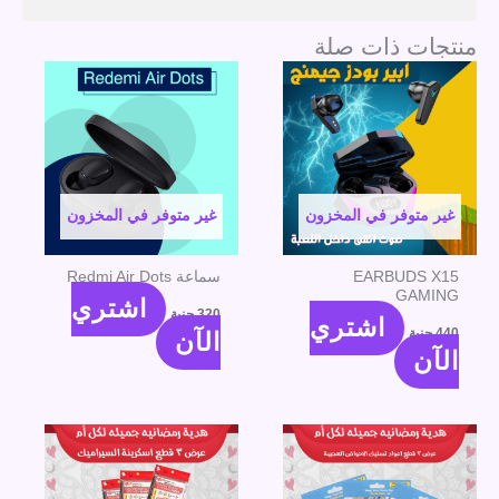
منتجات ذات صلة
غير متوفر في المخزون
غير متوفر في المخزون
EARBUDS X15
سماعة Redmi Air Dots
GAMING
اشتري
320
جنية
اشتري
440
جنية
الآن
الآن