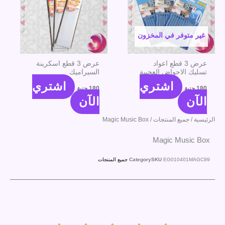
غير متوفر في المخزون
عرض 3 قطع اعواد
عرض 3 قطع اسكرينة
تسليك الاحواض العجيبة
السيراميك
اشتري
اشتري
180
جنية
180
جنية
الآن
الآن
الرئيسية
/
جميع المنتجات
/ Magic Music Box
Magic Music Box
EG010401MAGC99
SKU
Category
جميع المنتجات