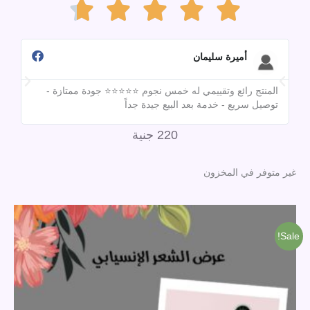
Rated





4.7
أميرة سليمان
المنتج رائع وتقييمي له خمس نجوم ⭐⭐⭐⭐⭐ جودة ممتازة -
out
تقي
توصيل سريع - خدمة بعد البيع جيدة جداً
مبق
220
جنية
of
غير متوفر في المخزون
5
السعر
السعر
الأصلي
الحالي
هو:
هو:
Sale!
1,000 جنية.
880 جنية.