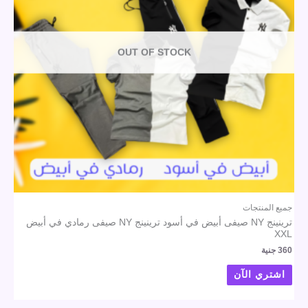
OUT OF STOCK
جميع المنتجات
ترينينج NY صيفى أبيض في أسود ترينينج NY صيفى رمادي في أبيض
XXL
360
جنية
اشتري الآن