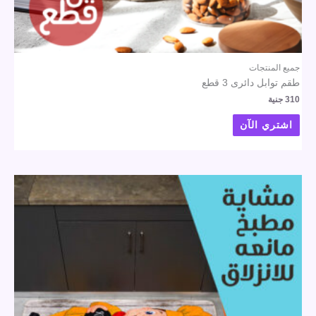
جميع المنتجات
طقم توابل دائرى 3 قطع
310
جنية
اشتري الآن