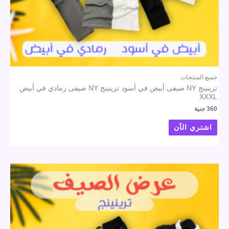
جميع المنتجات
ترينينج NY صيفى أبيض في أسود ترينينج NY صيفى رمادي في أبيض
XXXL
360
جنية
اشتري الآن