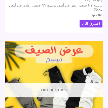
جميع المنتجات
ترينينج NY صيفى أبيض في أسود ترينينج NY صيفى رمادي في أبيض
XXXL
360
جنية
اشتري الآن
OUT OF STOCK