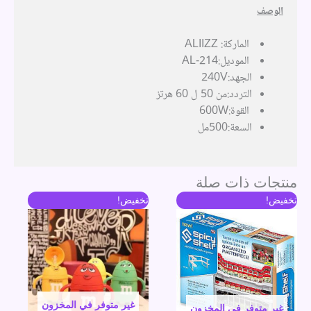
الوصف
الماركة: ALIIZZ
الموديل:AL-214
الجهد:240V
التردد:من 50 ل 60 هرتز
القوة:600W
السعة:500مل
منتجات ذات صلة
السعر
السعر
السعر
السعر
تخفيض!
تخفيض!
الأصلي
الحالي
الأصلي
الحالي
هو:
هو:
هو:
هو:
396 جنية.
316 جنية.
384 جنية.
304 جنية.
غير متوفر في المخزون
غير متوفر في المخزون