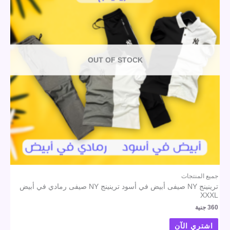
OUT OF STOCK
جميع المنتجات
ترينينج NY صيفى أبيض في أسود ترينينج NY صيفى رمادي في أبيض
XXXL
360
جنية
اشتري الآن