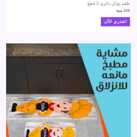
طقم توابل دائرى 3 قطع
310
جنية
اشتري الآن