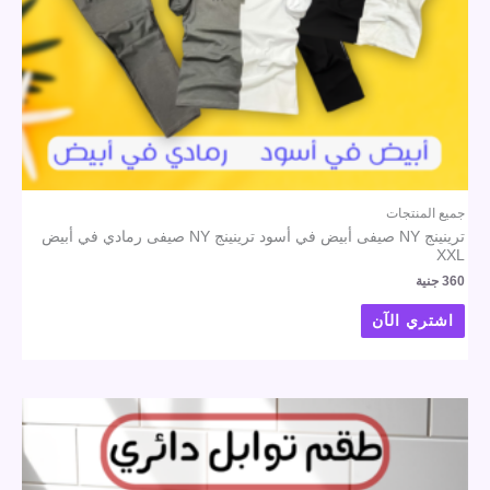
جميع المنتجات
ترينينج NY صيفى أبيض في أسود ترينينج NY صيفى رمادي في أبيض
XXL
360
جنية
اشتري الآن