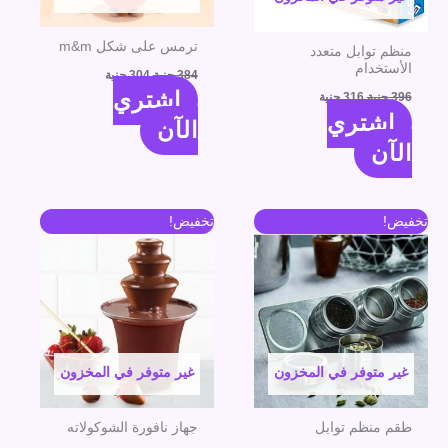
ترمس على شكل m&m
منظم توابل متعدد
الأستخدام
384
جنية
304
جنية
اشتري
396
جنية
316
جنية
اشتري
الآن
الآن
السعر
السعر
السعر
السعر
تخفيض!
تخفيض!
الأصلي
الحالي
الأصلي
الحالي
هو:
هو:
هو:
هو:
470 جنية.
390 جنية.
546 جنية.
466 جنية.
غير متوفر في المخزون
غير متوفر في المخزون
طقم منظم توابل
جهاز نافورة الشوكولاته