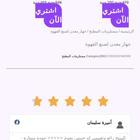
470
جنية
390
جنية
546
جنية
466
جنية
اشتري
اشتري
الآن
الآن
الرئيسية
/
مستلزمات المطبخ
/ جهاز معدن لصنع القهوة
جهاز معدن لصنع القهوة
030401KN0099
SKU
Category
مستلزمات المطبخ
Rated





4.7
أميرة سليمان
المنتج رائع وتقييمي له خمس نجوم ⭐⭐⭐⭐⭐ جودة ممتازة -
تقي