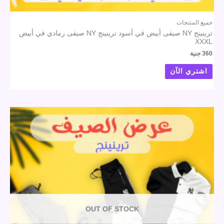
جميع المنتجات
ترينينج NY صيفى أبيض في أسود ترينينج NY صيفى رمادي في أبيض
XXXL
360
جنية
اشتري الآن
OUT OF STOCK