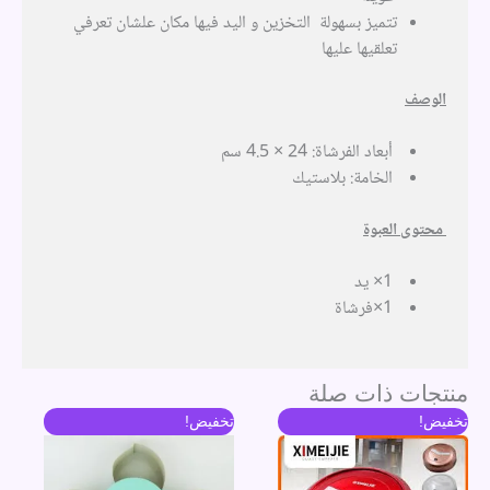
تتميز بسهولة التخزين و اليد فيها مكان علشان تعرفي
تعلقيها عليها
الوصف
أبعاد الفرشاة: 24 × 4.5 سم
الخامة: بلاستيك
محتوى العبوة
1× يد
1×فرشاة
منتجات ذات صلة
السعر
السعر
السعر
السعر
تخفيض!
تخفيض!
الأصلي
الحالي
الأصلي
الحالي
هو:
هو:
هو:
هو:
482 جنية.
402 جنية.
364 جنية.
284 جنية.