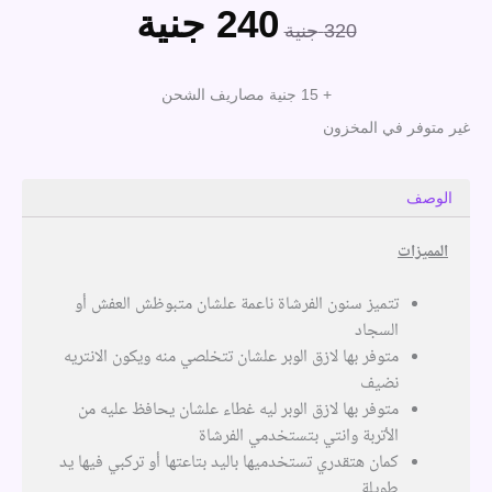
240
جنية
السعر
السعر
320
جنية
الأصلي
الحالي
هو:
هو:
+ 15 جنية مصاريف الشحن
320 جنية.
240 جنية.
غير متوفر في المخزون
الوصف
المميزات
تتميز سنون الفرشاة ناعمة علشان متبوظش العفش أو
السجاد
متوفر بها لازق الوبر علشان تتخلصي منه ويكون الانتريه
نضيف
متوفر بها لازق الوبر ليه غطاء علشان يحافظ عليه من
الأتربة وانتي بتستخدمي الفرشاة
كمان هتقدري تستخدميها باليد بتاعتها أو تركبي فيها يد
طويلة