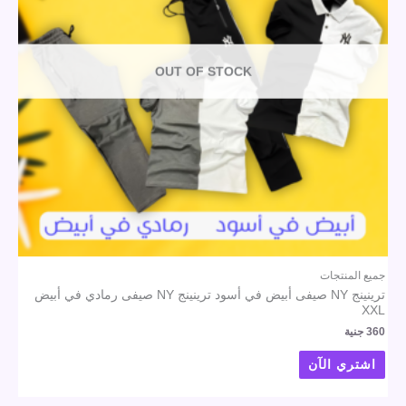
OUT OF STOCK
جميع المنتجات
ترينينج NY صيفى أبيض في أسود ترينينج NY صيفى رمادي في أبيض
XXL
360
جنية
اشتري الآن