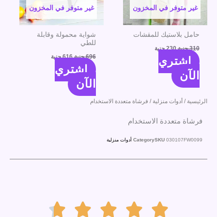
غير متوفر في المخزون
غير متوفر في المخزون
حامل بلاستيك للمقشات
شواية محمولة وقابلة
للطي
310
جنية
230
جنية
696
جنية
616
جنية
اشتري
اشتري
الآن
الآن
الرئيسية
/
أدوات منزلية
/ فرشاة متعددة الاستخدام
فرشاة متعددة الاستخدام
030107FW0099
SKU
Category
أدوات منزلية
Rated




