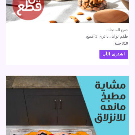
جميع المنتجات
طقم توابل دائرى 3 قطع
310
جنية
اشتري الآن