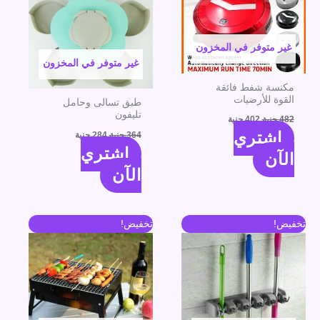
غير متوفر في المخزون
غير متوفر في المخزون
مكنسة شفط فائقة
القوة للأرضيات
طبق تسالى وحامل
تليفون
482
جنية
402
جنية
اشتري
364
جنية
284
جنية
اشتري
الآن
الآن
السعر
السعر
السعر
السعر
تخفيض!
تخفيض!
الأصلي
الحالي
الأصلي
الحالي
هو:
هو:
هو:
هو:
310 جنية.
230 جنية.
696 جنية.
616 جنية.