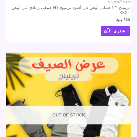
جميع المنتجات
ترينينج NY صيفى أبيض في أسود ترينينج NY صيفى رمادي في أبيض
XXXL
360
جنية
اشتري الآن
OUT OF STOCK