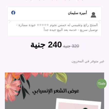
4.7
أميرة سليمان
المنتج رائع وتقييمي له خمس نجوم ⭐⭐⭐⭐⭐ جودة ممتازة -
out
تقي
توصيل سريع - خدمة بعد البيع جيدة جداً
مبق
240
جنية
of
السعر
السعر
320
جنية
الأصلي
الحالي
5
هو:
هو:
غير متوفر في المخزون
320 جنية.
240 جنية.
السعر
السعر
الأصلي
الحالي
هو:
هو:
Sale!
1,000 جنية.
880 جنية.