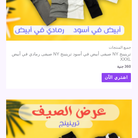
جميع المنتجات
ترينينج NY صيفى أبيض في أسود ترينينج NY صيفى رمادي في أبيض
XXXL
360
جنية
اشتري الآن