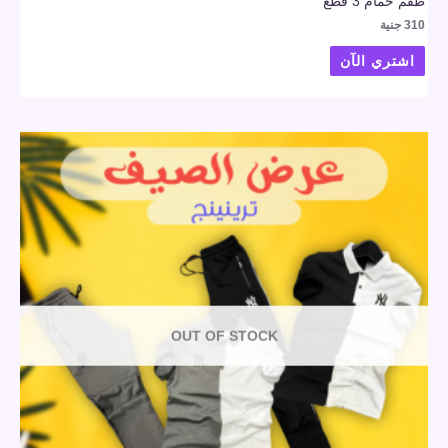
طقم حمام 3 قطع
310
جنية
اشتري الآن
OUT OF STOCK