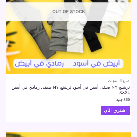
OUT OF STOCK
جميع المنتجات
ترينينج NY صيفى أبيض في أسود ترينينج NY صيفى رمادي في أبيض
XXXL
360
جنية
اشتري الآن