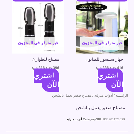
الأصلي
الحالي
الأصلي
الحالي
هو:
هو:
هو:
هو:
416 جنية.
336 جنية.
396 جنية.
316 جنية.
غير متوفر في المخزون
غير متوفر في المخزون
جهاز سينسور للصابون
مصباح للطوارئ
416
جنية
336
جنية
396
جنية
316
جنية
اشتري
اشتري
الآن
الآن
الرئيسية
/
أدوات منزلية
/ مصباح صغير يعمل بالشحن
مصباح صغير يعمل بالشحن
030201FC0099
SKU
Category
أدوات منزلية