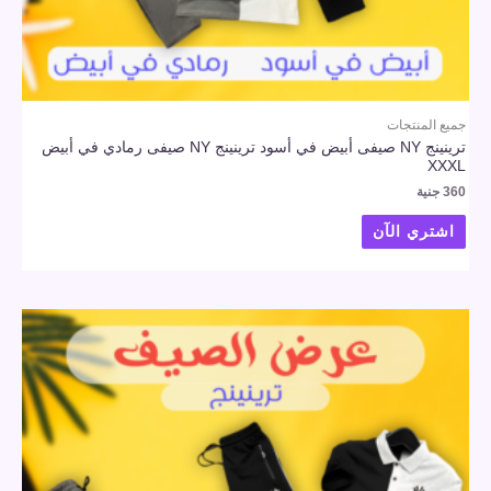
جميع المنتجات
ترينينج NY صيفى أبيض في أسود ترينينج NY صيفى رمادي في أبيض
XXXL
360
جنية
اشتري الآن