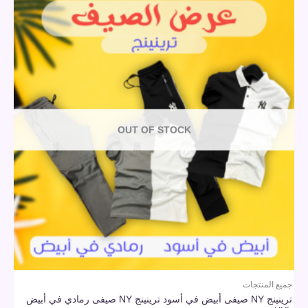
OUT OF STOCK
جميع المنتجات
ترينينج NY صيفى أبيض في أسود ترينينج NY صيفى رمادي في أبيض