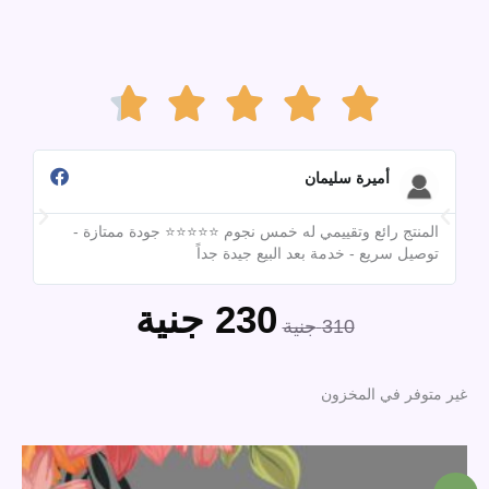
Rated





4.7
أميرة سليمان
المنتج رائع وتقييمي له خمس نجوم ⭐⭐⭐⭐⭐ جودة ممتازة -
out
تقي
توصيل سريع - خدمة بعد البيع جيدة جداً
مبق
230
جنية
of
السعر
السعر
310
جنية
الأصلي
الحالي
5
هو:
هو:
غير متوفر في المخزون
310 جنية.
230 جنية.
السعر
السعر
الأصلي
الحالي
هو:
هو: