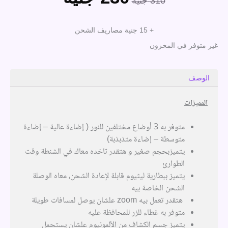
310
جنية
الأصلي
الحالي
هو:
هو:
+ 15 جنية مصاريف الشحن
310 جنية.
230 جنية.
غير متوفر في المخزون
الوصف
المميزات
متوفر به 3 أوضاع مختلفين للنور ( إضاءة عالية – إضاءة
متوسطة – إضاءة متذبذبة)
يتميزبحجم صغير و هتقدر تاخده معاك في الشنطة وقت
الطوارئ
يتميز ببطارية ليثيوم قابلة لإعادة الشحن، معاه الوصلة
الشحن الخاصة بيه
هتقدر تعمل بيه zoom علشان يوصل لمسافات طويلة
متوفر به غطاء للزر للمحافظة عليه
يتميز جسم الكشاف من الألمونيوم علشان يستحمل